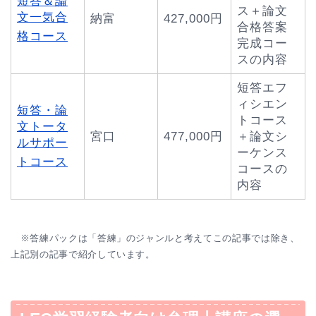
短答＆論
ス＋論文
文一気合
納富
427,000円
合格答案
格コース
完成コー
スの内容
短答エフ
ィシエン
短答・論
トコース
文トータ
宮口
477,000円
＋論文シ
ルサポー
ーケンス
トコース
コースの
内容
※答練パックは「答練」のジャンルと考えてこの記事では除き、
上記別の記事で紹介しています。