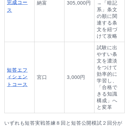
完成コー
納富
305,000円
→「暗記
系」条文
ス
の順に関
連する条
文を紐づ
けて攻略
試験に出
やすい条
文を濃淡
をつけて
短答エフ
効率的に
ィシェン
宮口
3,000円
学習し、
トコース
「合格で
きる知識
構成」へ
と変革
いずれも短答実戦答練８回と短答公開模試２回分が