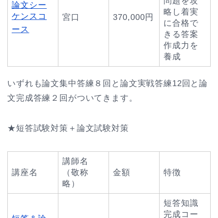
問題を攻
論文シー
略し着実
ケンスコ
宮口
370,000円
に合格で
ース
きる答案
作成力を
養成
いずれも論文集中答練８回と論文実戦答練12回と論
文完成答練２回がついてきます。
★短答試験対策＋論文試験対策
講師名
講座名
（敬称
金額
特徴
略）
短答知識
完成コー