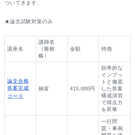
ついてきます。
★論文試験対策のみ
講師名
講座名
（敬称
金額
特徴
略）
効率的な
インプッ
論文合格
トと徹底
答案完成
納富
415,000円
した答案
構成演習
コース
で得点力
を昇華
一行問
題・事例