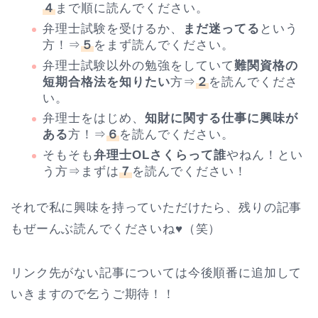
４
まで順に読んでください。
弁理士試験を受けるか、
まだ迷ってる
という
方！⇒
５
をまず読んでください。
弁理士試験以外の勉強をしていて
難関資格の
短期合格法を知りたい
方⇒
２
を読んでくださ
い。
弁理士をはじめ、
知財に関する仕事に興味が
ある
方！⇒
６
を読んでください。
そもそも
弁理士OLさくらって誰
やねん！とい
う方⇒まずは
７
を読んでください！
それで私に興味を持っていただけたら、残りの記事
もぜーんぶ読んでくださいね♥（笑）
リンク先がない記事については今後順番に追加して
いきますので乞うご期待！！