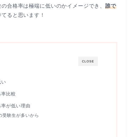
験の合格率は極端に低いのかイメージでき、
誰で
持てると思います！
CLOSE
低い
格率比較
格率が低い理由
の受験生が多いから