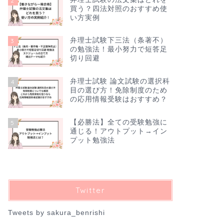
2
買う？四法対照のおすすめ使
い方実例
弁理士試験下三法（条著不）
3
の勉強法！最小努力で短答足
切り回避
弁理士試験 論文試験の選択科
4
目の選び方！免除制度のため
の応用情報受験はおすすめ？
【必勝法】全ての受験勉強に
5
通じる！アウトプット→イン
プット勉強法
Twitter
Tweets by sakura_benrishi